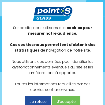
POINT S GLASS
Sur ce site, nous utilisons des
cookies pour
mesurer notre audience
.
Actualités
Ces cookies nous permettent d'obtenir des
Février 2023
statistiques
de navigation de notre site.
Nous utilisons ces données pour identifier les
Ouverture d'un Point S GLASS à ORGEVAL (78) !
dysfonctionnements éventuels du site et les
améliorations à apporter.
Toutes les informations recueillies par ces
Retour à la liste des actualités
cookies sont anonymes.
Je refuse
J'accepte