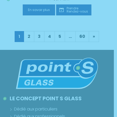
Prendre
En savoir plus
Rendez-vous
1
2
3
4
5
...
60
»
LE CONCEPT POINT S GLASS
Dédié aux particuliers
Dédié aux professionnels