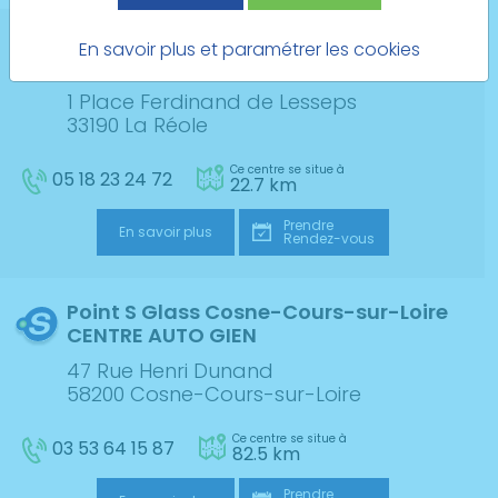
Point S Glass La Réole
En savoir plus et paramétrer les cookies
KALETIEN
1 Place Ferdinand de Lesseps
33190 La Réole
Ce centre se situe à
05 18 23 24 72
22.7 km
Prendre
En savoir plus
Rendez-vous
Point S Glass Cosne-Cours-sur-Loire
CENTRE AUTO GIEN
47 Rue Henri Dunand
58200 Cosne-Cours-sur-Loire
Ce centre se situe à
03 53 64 15 87
82.5 km
Prendre