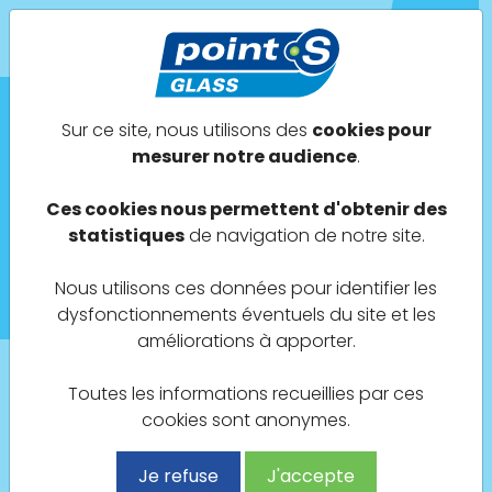
POINT S GLASS
Sur ce site, nous utilisons des
cookies pour
mesurer notre audience
.
Trouvez un centre près de
chez vous
Ces cookies nous permettent d'obtenir des
statistiques
de navigation de notre site.
Besoin d’une intervention vitrage?
Vous cherchez un centre Point S Glass près de
Nous utilisons ces données pour identifier les
chez vous
dysfonctionnements éventuels du site et les
améliorations à apporter.
Toutes les informations recueillies par ces
Indiquez vos coordonnées, adresse, ville...
cookies sont anonymes.
Je refuse
J'accepte