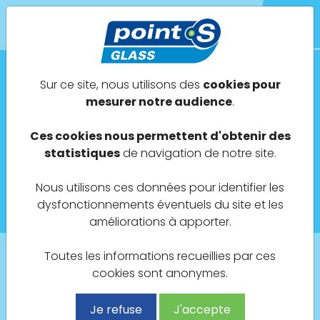
POINT S GLASS
Sur ce site, nous utilisons des
cookies pour
mesurer notre audience
.
Actualités
Ces cookies nous permettent d'obtenir des
Novembre 2023
statistiques
de navigation de notre site.
Nous utilisons ces données pour identifier les
Ouverture d'un Point S GLASS à Pont à Thann
dysfonctionnements éventuels du site et les
(68) !
améliorations à apporter.
Toutes les informations recueillies par ces
cookies sont anonymes.
Retour à la liste des actualités
Je refuse
J'accepte