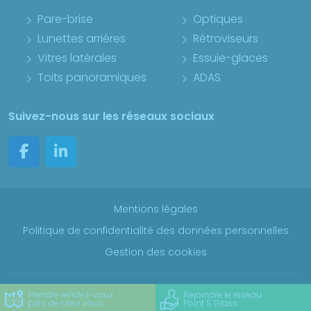
Pare-brise
Optiques
Lunettes arrières
Rétroviseurs
Vitres latérales
Essuie-glaces
Toits panoramiques
ADAS
Suivez-nous sur les réseaux sociaux
Mentions légales
Politique de confidentialité des données personnelles
Gestion des cookies
Copyright Point S France 2026
Prendre rendez-vous
Rejoindre le réseau
près de chez vous
Point S Glass
Réalisation
www.idclic-enseignes.fr