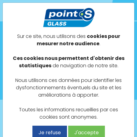
POINT S GLASS
Sur ce site, nous utilisons des
cookies pour
mesurer notre audience
.
Actualités
Ces cookies nous permettent d'obtenir des
Avril 2024
statistiques
de navigation de notre site.
Nous utilisons ces données pour identifier les
Ouverture d'un Point S GLASS à SAINT-JULIEN
dysfonctionnements éventuels du site et les
(21) !
améliorations à apporter.
Toutes les informations recueillies par ces
cookies sont anonymes.
Retour à la liste des actualités
Je refuse
J'accepte