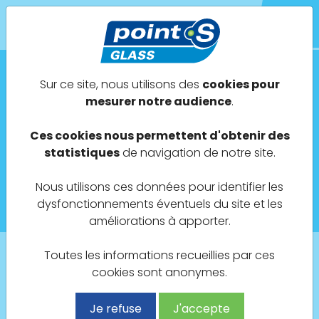
POINT S GLASS
Sur ce site, nous utilisons des
cookies pour
mesurer notre audience
.
Actualités
Ces cookies nous permettent d'obtenir des
Mai 2023
statistiques
de navigation de notre site.
Nous utilisons ces données pour identifier les
Ouverture d'un Point S GLASS à l'ISLE ADAM
dysfonctionnements éventuels du site et les
(95) !
améliorations à apporter.
Toutes les informations recueillies par ces
cookies sont anonymes.
Retour à la liste des actualités
Je refuse
J'accepte