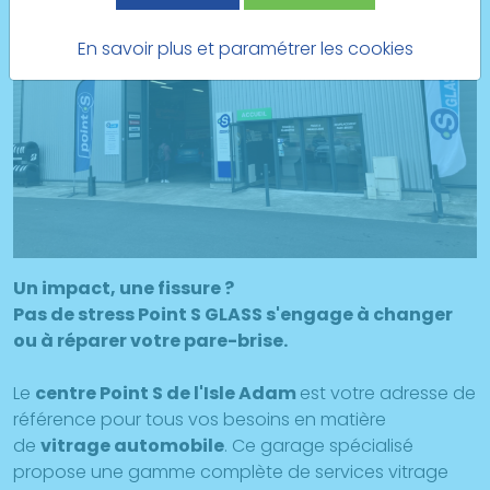
En savoir plus et paramétrer les cookies
Un impact, une fissure ?
Pas de stress Point S GLASS s'engage à changer
ou à réparer votre pare-brise.
Le
centre Point S de l'Isle Adam
est votre adresse de
référence pour tous vos besoins en matière
de
vitrage automobile
. Ce garage spécialisé
propose une gamme complète de services vitrage