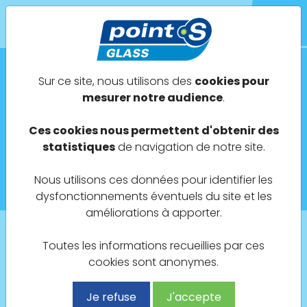
POINT S GLASS
Sur ce site, nous utilisons des
cookies pour
mesurer notre audience
.
Actualités
Ces cookies nous permettent d'obtenir des
Juin 2023
statistiques
de navigation de notre site.
Nous utilisons ces données pour identifier les
Ouverture d'un Point S GLASS à MACON (71)
dysfonctionnements éventuels du site et les
améliorations à apporter.
Toutes les informations recueillies par ces
Retour à la liste des actualités
cookies sont anonymes.
Je refuse
J'accepte