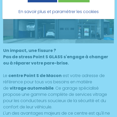
En savoir plus et paramétrer les cookies
Un impact, une fissure ?
Pas de stress Point S GLASS s'engage à changer
ou à réparer votre pare-brise.
Le
centre Point S de Macon
est votre adresse de
référence pour tous vos besoins en matière
de
vitrage automobile
. Ce garage spécialisé
propose une gamme complète de services vitrage
pour les conducteurs soucieux de la sécurité et du
confort de leur véhicule.
L'un des avantages majeurs de ce centre est qu'il ne