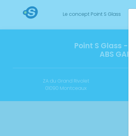
Le concept Point S Glass
No
Point S Glass -
ABS GAR
ZA du Grand Rivolet
01090 Montceaux