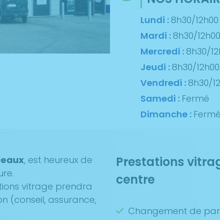
Lundi :
8h30/12h00
Mardi :
8h30/12h0
Mercredi :
8h30/12
Jeudi :
8h30/12h00
Vendredi :
8h30/1
Samedi :
Fermé
Dimanche :
Ferm
ceaux
, est heureux de
Prestations vitra
ure.
centre
tions vitrage prendra
on (conseil, assurance,
Changement de par