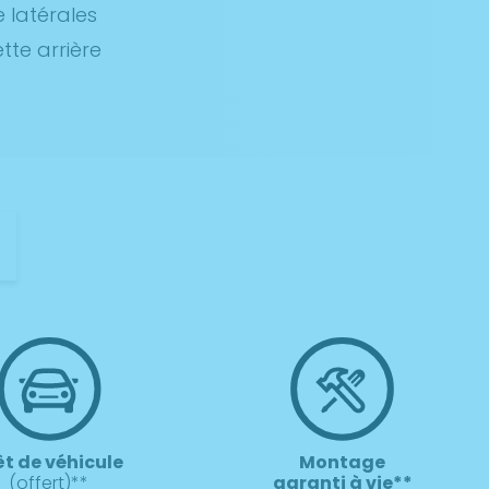
 latérales
te arrière
t
êt de véhicule
Montage
(offert)**
garanti à vie**