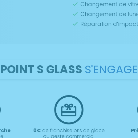
Changement de vitre
Changement de lunet
Réparation d’impac
POINT S GLASS
S'ENGAGE
rche
0€
de franchise bris de glace
Pr
ve
ou geste commercial