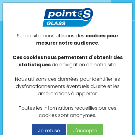
Sur ce site, nous utilisons des
cookies pour
Point S Glass Oyonnax
mesurer notre audience
.
ALAIN PNEU
Ces cookies nous permettent d'obtenir des
statistiques
de navigation de notre site.
53 Cr de Verdun
Nous utilisons ces données pour identifier les
BP 6008
dysfonctionnements éventuels du site et les
01100 Oyonnax
améliorations à apporter.
Toutes les informations recueillies par ces
cookies sont anonymes.
04 20 98 48 37
Je refuse
J'accepte