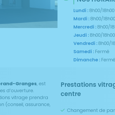
Lundi :
8h00/18h00
Mardi :
8h00/18h0
Mercredi :
8h00/18
Jeudi :
8h00/18h00
Vendredi :
8h00/1
Samedi :
Fermé
Dimanche :
Ferm
lherand-Granges
, est
Prestations vitra
res d’ouverture.
centre
tions vitrage prendra
on (conseil, assurance,
Changement de par