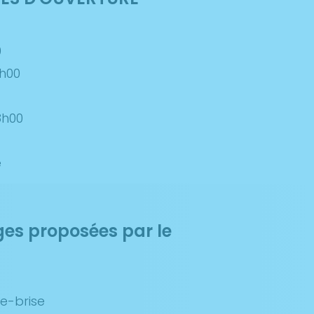
0
h00
8h00
é
ges proposées par le
e-brise