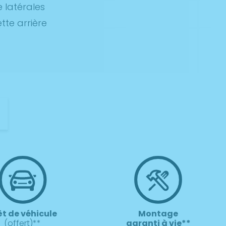
 latérales
te arrière
t
êt de véhicule
Montage
(offert)**
garanti à vie**