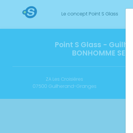
Le concept Point S Glass
No
Point S Glass - Guil
BONHOMME SERV
ZA Les Croisières
07500 Guilherand-Granges