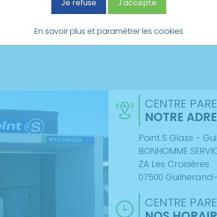
Je refuse
J'accepte
En savoir plus et paramétrer les cookies
CENTRE PARE
NOTRE ADRE
Point S Glass - G
BONHOMME SERVI
ZA Les Croisières
07500 Guilherand
CENTRE PARE
NOS HORAIR