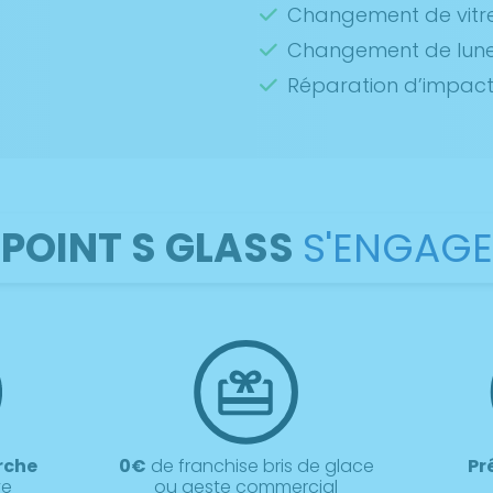
Changement de vitre
Changement de lunet
Réparation d’impac
POINT S GLASS
S'ENGAGE
rche
0€
de franchise bris de glace
Pr
ve
ou geste commercial