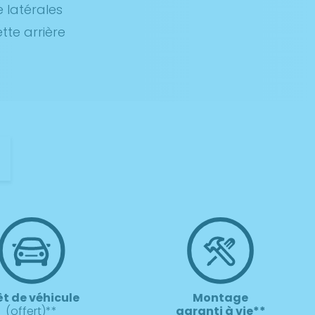
 latérales
te arrière
t
êt de véhicule
Montage
(offert)**
garanti à vie**