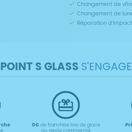
Changement de vitre
Changement de lunet
Réparation d’impac
POINT S GLASS
S'ENGAGE
rche
0€
de franchise bris de glace
Pr
ve
ou geste commercial