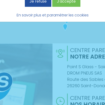
Je refuse
J'accepte
En savoir plus et paramétrer les cookies
CENTRE PARE
NOTRE ADRE
Point S Glass - S
DROM PNEUS SAS
Route des Sables
26260 Saint-Dona
CENTRE PARE
NOS HORAIR