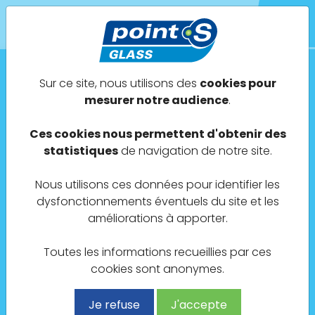
Sur ce site, nous utilisons des
cookies pour
Point S Glass Blois
mesurer notre audience
.
SERVICES AUTOMOBILES B.I.A
Ces cookies nous permettent d'obtenir des
statistiques
de navigation de notre site.
129 Avenue de Vendôme
Nous utilisons ces données pour identifier les
41000 Blois
dysfonctionnements éventuels du site et les
améliorations à apporter.
Toutes les informations recueillies par ces
cookies sont anonymes.
02 21 83 43 64
Je refuse
J'accepte