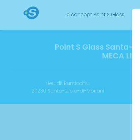
Le concept Point S Glass
No
Point S Glass Santa-L
MECA LIT
Lieu dit Punticchiu
20230 Santa-Lucia-di-Moriani