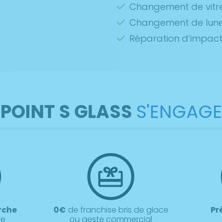
Changement de vitre
Changement de lunet
Réparation d’impac
POINT S GLASS
S'ENGAGE
rche
0€
de franchise bris de glace
Pr
ve
ou geste commercial