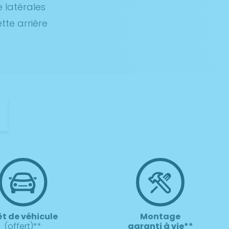
 latérales
te arrière
t
êt de véhicule
Montage
(offert)**
garanti à vie**