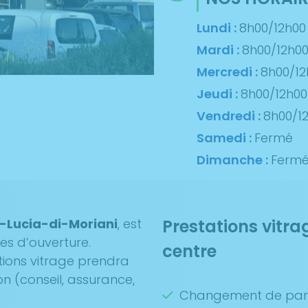
Lundi :
8h00/12h00
Mardi :
8h00/12h0
Mercredi :
8h00/12
Jeudi :
8h00/12h00
Vendredi :
8h00/1
Samedi :
Fermé
Dimanche :
Ferm
a-Lucia-di-Moriani
, est
Prestations vitra
res d’ouverture.
centre
tions vitrage prendra
on (conseil, assurance,
Changement de par