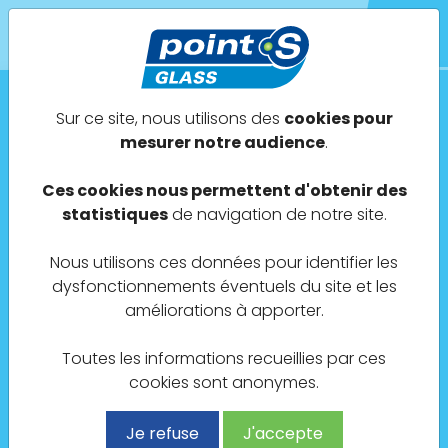
Sur ce site, nous utilisons des
cookies pour
Point S Glass Le Mesnil-le-Roi
mesurer notre audience
.
MECANIQUE DU MESNIL
Ces cookies nous permettent d'obtenir des
statistiques
de navigation de notre site.
45 Rue Maurice Berteaux
Nous utilisons ces données pour identifier les
78600 Le Mesnil-le-Roi
dysfonctionnements éventuels du site et les
améliorations à apporter.
Toutes les informations recueillies par ces
cookies sont anonymes.
01 59 30 48 61
Je refuse
J'accepte