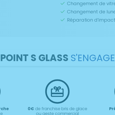
Changement de vitre
Changement de lunet
Réparation d’impac
POINT S GLASS
S'ENGAGE
rche
0€
de franchise bris de glace
Pr
ve
ou geste commercial