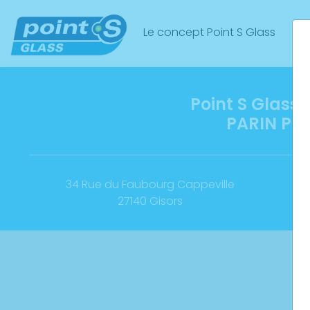
Le concept Point S Glass
No
Point S Glass 
PARIN PN
34 Rue du Faubourg Cappeville
27140 Gisors