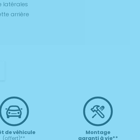
 latérales
te arrière
t
êt de véhicule
Montage
(offert)**
garanti à vie**