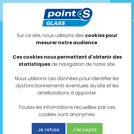
Sur ce site, nous utilisons des
cookies pour
Point S Glass - Rouen
mesurer notre audience
.
AVIA - ALBIK
Ces cookies nous permettent d'obtenir des
statistiques
de navigation de notre site.
1 Avenue Aristide Briand
Nous utilisons ces données pour identifier les
76000 Rouen
dysfonctionnements éventuels du site et les
améliorations à apporter.
Toutes les informations recueillies par ces
cookies sont anonymes.
02 35 89 44 74
Je refuse
J'accepte