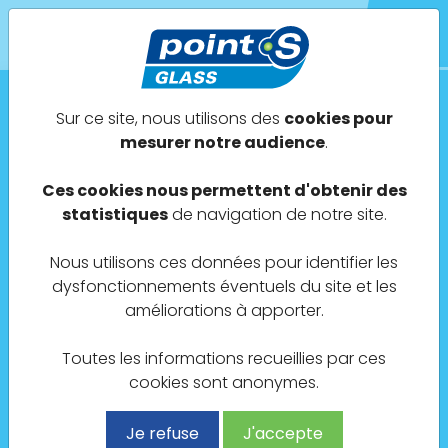
Sur ce site, nous utilisons des
cookies pour
Point S Glass - La Rochelle
mesurer notre audience
.
PORTE DAUPHINE
AUTOMOBILES
Ces cookies nous permettent d'obtenir des
statistiques
de navigation de notre site.
Nous utilisons ces données pour identifier les
85 Bis Avenue Edmond Grasset
dysfonctionnements éventuels du site et les
17000 La Rochelle
améliorations à apporter.
Toutes les informations recueillies par ces
cookies sont anonymes.
05 33 52 04 42
Je refuse
J'accepte