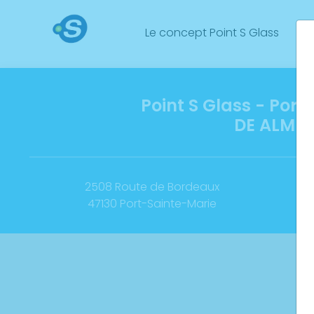
Le concept Point S Glass
No
Point S Glass - Port
DE ALMEI
2508 Route de Bordeaux
47130 Port-Sainte-Marie