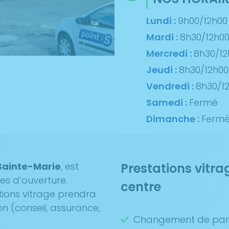
Lundi :
9h00/12h00
Mardi :
8h30/12h0
Mercredi :
8h30/12
Jeudi :
8h30/12h00
Vendredi :
8h30/1
Samedi :
Fermé
Dimanche :
Ferm
-Sainte-Marie
, est
Prestations vitra
res d’ouverture.
centre
tions vitrage prendra
on (conseil, assurance,
Changement de par