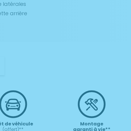
 latérales
te arrière
t
êt de véhicule
Montage
(offert)**
garanti à vie**