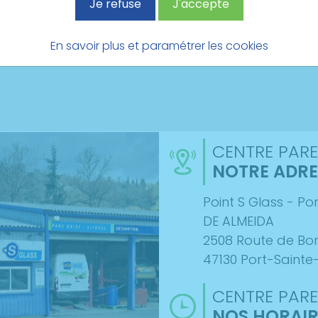
Je refuse
J'accepte
En savoir plus et paramétrer les cookies
CENTRE PARE
NOTRE ADRE
Point S Glass - Po
DE ALMEIDA
2508 Route de Bo
47130 Port-Sainte
CENTRE PARE
NOS HORAIR